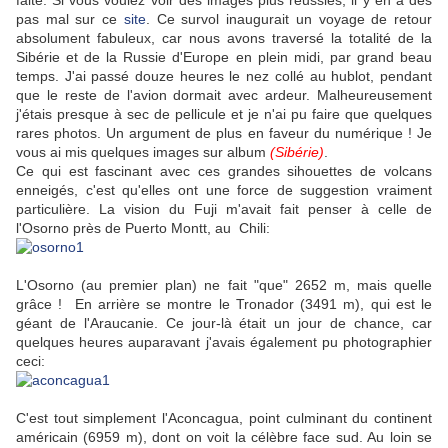
faite. Si vous voulez voir des images plus réussies, il y en a des
pas mal sur ce
site
. Ce survol inaugurait un voyage de retour
absolument fabuleux, car nous avons traversé la totalité de la
Sibérie et de la Russie d'Europe en plein midi, par grand beau
temps. J'ai passé douze heures le nez collé au hublot, pendant
que le reste de l'avion dormait avec ardeur. Malheureusement
j'étais presque à sec de pellicule et je n'ai pu faire que quelques
rares photos. Un argument de plus en faveur du numérique ! Je
vous ai mis quelques images sur album
(Sibérie)
.
Ce qui est fascinant avec ces grandes sihouettes de volcans
enneigés, c'est qu'elles ont une force de suggestion vraiment
particulière. La vision du Fuji m'avait fait penser à celle de
l'Osorno près de Puerto Montt, au Chili:
L'Osorno (au premier plan) ne fait "que" 2652 m, mais quelle
grâce ! En arrière se montre le Tronador (3491 m), qui est le
géant de l'Araucanie. Ce jour-là était un jour de chance, car
quelques heures auparavant j'avais également pu photographier
ceci:
C'est tout simplement l'Aconcagua, point culminant du continent
américain (6959 m), dont on voit la célèbre face sud. Au loin se