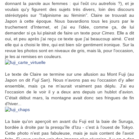
donnant la parole aux femmes : qui l'eût cru autrefois ?), et je
voulais qu'y figurent des sujets très divers, loin des discours
stéréotypés sur "l'alpinisme au féminin". Claire se trouvait au
Japon à cette époque. Nous bavardions tous les jours par le
truchement d'Internet, et j'ai eu l'idée, comme ça, de lui
demander si ça lui plairait de faire un texte pour
Cimes
. Elle a dit
oui, et peu après j'ai reçu ce texte que j'ai beaucoup aimé. C'est
elle qui a choisi le titre, qui est bien sûr gentiment ironique. Sur la
revue les photos sont en niveaux de gris, mais là, pour l'occasion,
je les ai remises en couleurs.
Le texte de Claire se termine sur une allusion au Mont Fuji (au
Japon on dit
Fuji San
). Nous n'avons pas eu l'occasion d'y aller
ensemble, mais ça ne m'aurait vraiment pas déplu. J'ai eu
l'occasion de le voir il y a deux ans depuis un hublot d'avion.
C'était début mars, la montagne avait donc ses fringues de fin
d'hiver...
La baie qu'on aperçoit en avant du Fuji est la baie de Suruga,
bordée à droite par la presqu'île d'Izu - c'est à l'ouest de Tokyo.
Cette photo n'est pas fabuleuse, mais je suis content de l'avoir