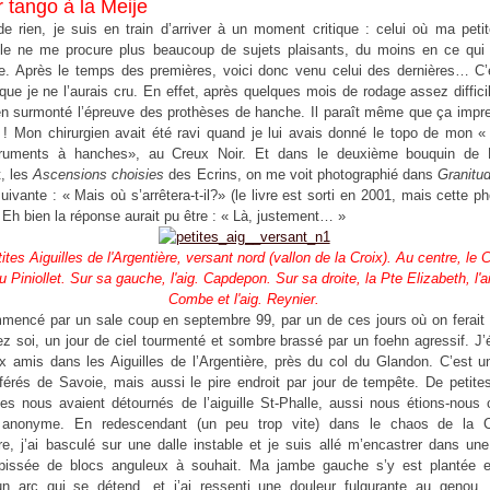
 tango à la Meije
e rien, je suis en train d’arriver à un moment critique : celui où ma petit
lle ne me procure plus beaucoup de sujets plaisants, du moins en ce qui
me. Après le temps des premières, voici donc venu celui des dernières… C’e
 que je ne l’aurais cru. En effet, après quelques mois de rodage assez difficil
n surmonté l’épreuve des prothèses de hanche. Il paraît même que ça impre
 !
Mon chirurgien avait été ravi quand je lui avais donné le topo de mon «
truments à hanches», au Creux Noir. Et dans le deuxième bouquin de M
t, les
Ascensions choisies
des Ecrins, on me voit photographié dans
Granitu
uivante : « Mais où s’arrêtera-t-il?» (le livre est sorti en 2001, mais cette ph
 Eh bien la réponse aurait pu être : « Là, justement… »
ites Aiguilles de l'Argentière, versant nord (vallon de la Croix). Au centre, le
 Piniollet. Sur sa gauche, l'aig. Capdepon. Sur sa droite, la Pte Elizabeth, l'ai
Combe et l'aig. Reynier.
mencé par un sale coup en septembre 99, par un de ces jours où on ferait
ez soi, un jour de ciel tourmenté et sombre brassé par un foehn agressif. J’é
x amis dans les Aiguilles de l’Argentière, près du col du Glandon. C’est 
férés de Savoie, mais aussi le pire endroit par jour de tempête. De petite
es nous avaient détournés de l’aiguille St-Phalle, aussi nous étions-nous 
 anonyme. En redescendant (un peu trop vite) dans le chaos de la 
ère, j’ai basculé sur une dalle instable et je suis allé m’encastrer dans une
apissée de blocs anguleux à souhait. Ma jambe gauche s’y est plantée e
 arc qui se détend, et j’ai ressenti une douleur fulgurante au genou. I