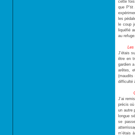
cette foi
que P’tit
expérime
les pédal
le coup j
liquéfié 
au refuge
Les 
J’étais s
être en t
gardien a
arêtes, e
(maudits
difficulté
J’ai remi
précis où
un autre 
longue sé
se passe
atterriss
m’étais 