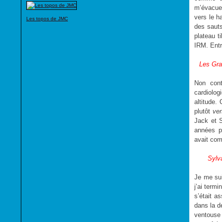
m’évacuer
vers le h
Les topos de JMC
des sauts
plateau t
IRM. Entr
Les Gran
Non cont
cardiolog
altitude.
plutôt
ve
Jack et S
années p
avait co
Sylva
Je me su
j’ai term
s’était a
dans la d
ventouse