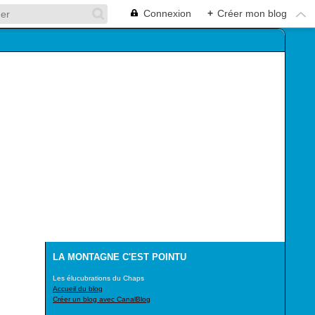
Connexion
+
Créer mon blog
LA MONTAGNE C'EST POINTU
Les élucubrations du Chaps
Accueil du blog
Créer un blog avec CanalBlog