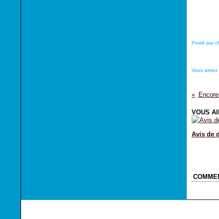
Posté par c
Vous aimez
Encore
VOUS AI
Avis de 
COMME