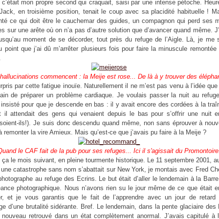
s c’était mon propre second qui craquait, saisi par une intense pétoche. He
 Jack, en troisième position, tenait le coup avec sa placidité habituelle ! Mai
nté ce qui doit être le cauchemar des guides, un compagnon qui perd ses 
es sur une arête où on n’a pas d’autre solution que d’avancer quand même. J
usqu’au moment de se décorder, tout près du refuge de l’Aigle. Là, je me s
au point que j’ai dû m’arrêter plusieurs fois pour faire la minuscule remonté
.
hallucinations commencent : la Meije est rose... De là à y trouver des élépha
urpris par cette fatigue inouïe. Naturellement il ne m’est pas venu à l’idée que
rain de préparer un problème cardiaque. Je voulais passer la nuit au refug
 insisté pour que je descende en bas : il y avait encore des cordées à la traî
t il attendait des gens qui venaient depuis le bas pour s’offrir une nuit e
 soient-ils!). Je suis donc descendu quand même, non sans éprouver à nouv
 à remonter la vire Amieux. Mais qu’est-ce que j’avais pu faire à la Meije ?
Quand le CAF fait de la pub pour ses refuges... Ici il s'agissait du Promontoire
s ça le mois suivant, en pleine tourmente historique. Le 11 septembre 2001,
 une catastrophe sans nom s’abattait sur New York, je montais avec Fred Che
photographe au refuge des Ecrins. Le but était d’aller le lendemain à la Barr
ance photographique. Nous n’avons rien su le jour même de ce que était en
r, et je vous garantis que le fait de l’apprendre avec un jour de retard
age d’une brutalité sidérante. Bref. Le lendemain, dans la pente glaciaire des 
à nouveau retrouvé dans un état complètement anormal. J’avais capitulé à 