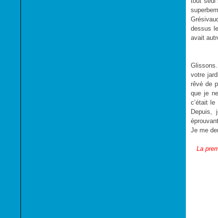
tout seul
superbeme
Grésivaud
dessus le
avait autr
Glissons.
votre jar
rêvé de p
que je ne
c’était l
Depuis, 
éprouvant
Je me dem
La prem