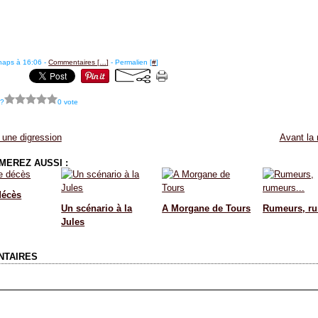
haps à 16:06 -
Commentaires [
…
]
- Permalien [
#
]
 ?
0 vote
 une digression
Avant la 
MEREZ AUSSI :
décès
Un scénario à la
A Morgane de Tours
Rumeurs, ru
Jules
NTAIRES