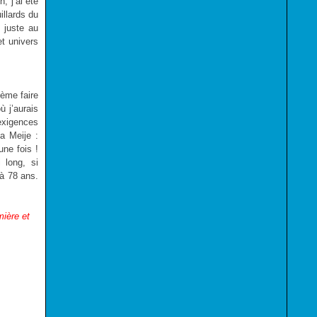
, j’ai été
illards du
 juste au
et univers
lème faire
ù j’aurais
 exigences
a Meije :
une fois !
 long, si
 à 78 ans.
mière et