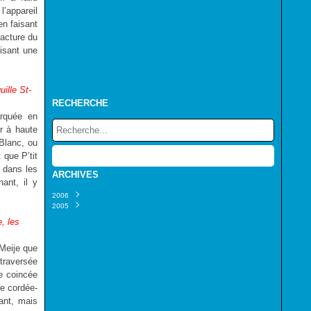
l’appareil
en faisant
racture du
aisant une
uille St-
RECHERCHE
arquée en
er à haute
 Blanc, ou
que P’tit
e dans les
ARCHIVES
ant, il y
2006
2005
Janvier
(5)
Décembre
(7)
e, les
Novembre
(8)
Octobre
(6)
Meije que
Septembre
(5)
Août
(7)
 traversée
Juillet
(6)
ée coincée
Juin
(8)
ne cordée-
Mai
(6)
ant, mais