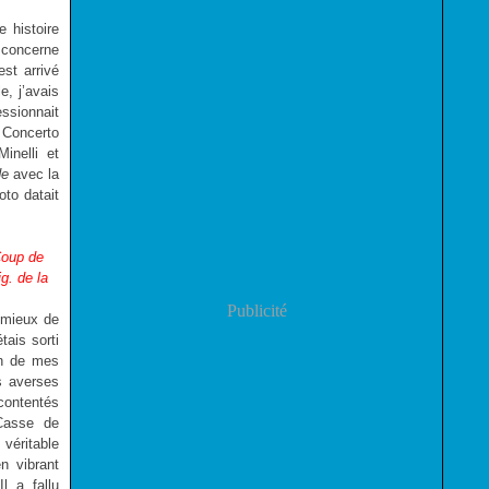
e histoire
 concerne
st arrivé
e, j’avais
ssionnait
 Concerto
inelli et
de
avec la
oto datait
 Coup de
g. de la
Publicité
 mieux de
tais sorti
un de mes
s averses
contentés
Casse de
 véritable
n vibrant
l a fallu