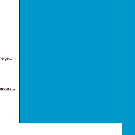
neige...
meurs...