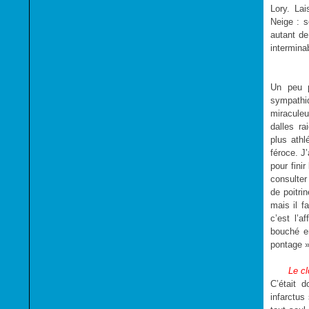
Lory. La
Neige : 
autant de
intermina
Un peu p
sympathi
miraculeu
dalles r
plus athl
féroce. J
pour finir
consulter
de poitrin
mais il f
c’est l’a
bouché en
pontage »
Le cl
C’était 
infarctus