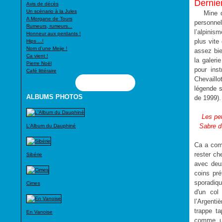
Dernier
Avis de décès
Un scénario à la Jules
Mine d
A Morgane de Tours
personne
Rumeurs, rumeurs...
l’alpinis
Honneur aux perdants !
plus vite
Hips ...!
Nom d'une Meije !
assez bie
Ca vient !
la galerie
Pierre Noël
pour ins
Café littéraire
Chevaillo
Flux RSS
légende s
ALBUMS PHOTOS
de 1999).
Les pet
Sabre du
L'Album du Dauphiné
Ca a com
rester ch
Sibérie
avec deu
coins pré
sporadiqu
Cimes
d'un col
l’Argenti
trappe t
En Vanoise
comme un