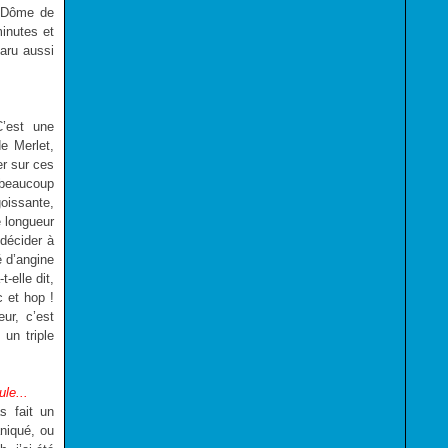
u Dôme de
inutes et
aru aussi
C’est une
e Merlet,
er sur ces
 beaucoup
goissante,
e longueur
e décider à
é d’angine
-elle dit,
c et hop !
ur, c’est
un triple
le...
s fait un
aniqué, ou