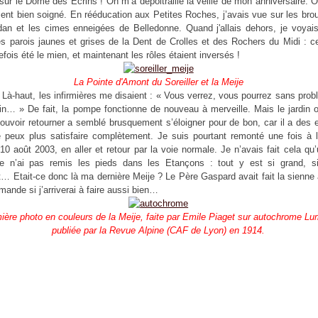
 sur le Dôme des Ecrins ! On m’a dépoitraillé la veille de mon anniversaire. Oh
nt bien soigné. En rééducation aux Petites Roches, j’avais vue sur les brou
an et les cimes enneigées de Belledonne. Quand j'allais dehors, je voyais
s parois jaunes et grises de la Dent de Crolles et des Rochers du Midi : c
efois été le mien, et maintenant les rôles étaient inversés !
La Pointe d'Amont du Soreiller et la Meije
 Là-haut, les infirmières me disaient : « Vous verrez, vous pourrez sans prob
din… » De fait, la pompe fonctionne de nouveau à merveille. Mais le jardin o
ouvoir retourner a semblé brusquement s’éloigner pour de bon, car il a des
 peux plus satisfaire complètement. Je suis pourtant remonté une fois à l
e 10 août 2003, en aller et retour par la voie normale. Je n’avais fait cela qu’
je n’ai pas remis les pieds dans les Etançons : tout y est si grand, si
… Etait-ce donc là ma dernière Meije ? Le Père Gaspard avait fait la sienne
ande si j’arriverai à faire aussi bien…
ière photo en couleurs de la Meije, faite par Emile Piaget sur autochrome Lu
publiée par la Revue Alpine (CAF de Lyon) en 1914.