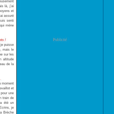
ureusement
s là, j’ai
moyens et
’ai assuré
uis senti
e qui mène
Publicité
nts !
 je puisse
e, mais le
ne sur les
n altitude
eau de la
.
 au moment
vaillot et
e pour une
 train de
 a été un
Ecrins, je
la Brèche