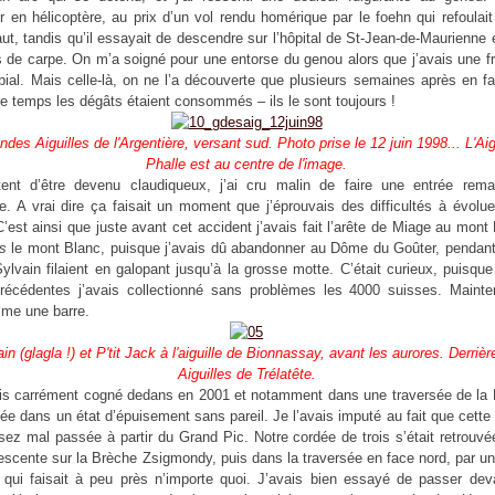
 en hélicoptère, au prix d’un vol rendu homérique par le foehn qui refoulait 
aut, tandis qu’il essayait de descendre sur l’hôpital de St-Jean-de-Maurienne 
 de carpe. On m’a soigné pour une entorse du genou alors que j’avais une f
ibial. Mais celle-là, on ne l’a découverte que plusieurs semaines après en f
e temps les dégâts étaient consommés – ils le sont toujours !
des Aiguilles de l'Argentière, versant sud. Photo prise le 12 juin 1998... L'Aig
Phalle est au centre de l'image.
ent d’être devenu claudiqueux, j’ai cru malin de faire une entrée rem
ie. A vrai dire ça faisait un moment que j’éprouvais des difficultés à évolu
 C’est ainsi que juste avant cet accident j’avais fait l’arête de Miage au mont
rs
le mont Blanc, puisque j’avais dû abandonner au Dôme du Goûter, pendant 
ylvain filaient en galopant jusqu’à la grosse motte. C’était curieux, puisqu
récédentes j’avais collectionné sans problèmes les 4000 suisses. Mainten
mme une barre.
in (glagla !) et P'tit Jack à l'aiguille de Bionnassay, avant les aurores. Derrièr
Aiguilles de Trélatête.
is carrément cogné dedans en 2001 et notamment dans une traversée de la 
inée dans un état d’épuisement sans pareil. Je l’avais imputé au fait que cette
ssez mal passée à partir du Grand Pic. Notre cordée de trois s’était retrouv
escente sur la Brèche Zsigmondy, puis dans la traversée en face nord, par u
 qui faisait à peu près n’importe quoi. J’avais bien essayé de passer dev